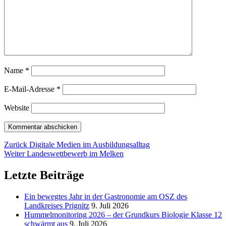
Name
*
E-Mail-Adresse
*
Website
Beitragsnavigation
Vorheriger
Zurück
Digitale Medien im Ausbildungsalltag
Nächster
Beitrag:
Weiter
Landeswettbewerb im Melken
Beitrag:
Letzte Beiträge
Ein bewegtes Jahr in der Gastronomie am OSZ des
Landkreises Prignitz
9. Juli 2026
Hummelmonitoring 2026 – der Grundkurs Biologie Klasse 12
schwärmt aus
9. Juli 2026