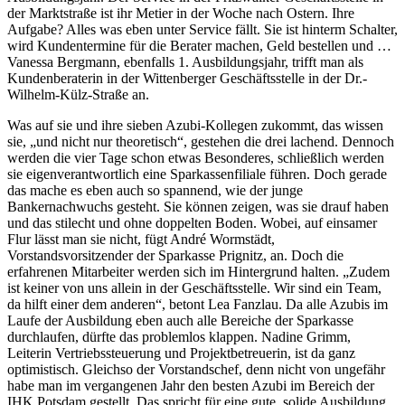
der Marktstraße ist ihr Metier in der Woche nach Ostern. Ihre
Aufgabe? Alles was eben unter Service fällt. Sie ist hinterm Schalter,
wird Kundentermine für die Berater machen, Geld bestellen und …
Vanessa Bergmann, ebenfalls 1. Ausbildungsjahr, trifft man als
Kundenberaterin in der Wittenberger Geschäftsstelle in der Dr.-
Wilhelm-Külz-Straße an.
Was auf sie und ihre sieben Azubi-Kollegen zukommt, das wissen
sie, „und nicht nur theoretisch“, gestehen die drei lachend. Dennoch
werden die vier Tage schon etwas Besonderes, schließlich werden
sie eigenverantwortlich eine Sparkassenfiliale führen. Doch gerade
das mache es eben auch so spannend, wie der junge
Bankernachwuchs gesteht. Sie können zeigen, was sie drauf haben
und das stilecht und ohne doppelten Boden. Wobei, auf einsamer
Flur lässt man sie nicht, fügt André Wormstädt,
Vorstandsvorsitzender der Sparkasse Prignitz, an. Doch die
erfahrenen Mitarbeiter werden sich im Hintergrund halten. „Zudem
ist keiner von uns allein in der Geschäftsstelle. Wir sind ein Team,
da hilft einer dem anderen“, betont Lea Fanzlau. Da alle Azubis im
Laufe der Ausbildung eben auch alle Bereiche der Sparkasse
durchlaufen, dürfte das problemlos klappen. Nadine Grimm,
Leiterin Vertriebssteuerung und Projektbetreuerin, ist da ganz
optimistisch. Gleichso der Vorstandschef, denn nicht von ungefähr
habe man im vergangenen Jahr den besten Azubi im Bereich der
IHK Potsdam gestellt. Das spricht für eine gute, solide Ausbildung.