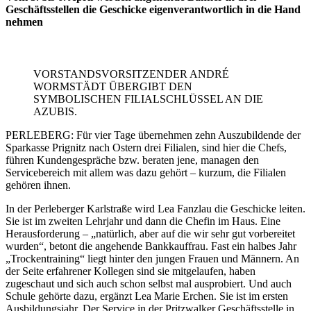
Geschäftsstellen die Geschicke eigenverantwortlich in die Hand
nehmen
VORSTANDSVORSITZENDER ANDRÉ
WORMSTÄDT ÜBERGIBT DEN
SYMBOLISCHEN FILIALSCHLÜSSEL AN DIE
AZUBIS.
PERLEBERG: Für vier Tage übernehmen zehn Auszubildende der
Sparkasse Prignitz nach Ostern drei Filialen, sind hier die Chefs,
führen Kundengespräche bzw. beraten jene, managen den
Servicebereich mit allem was dazu gehört – kurzum, die Filialen
gehören ihnen.
In der Perleberger Karlstraße wird Lea Fanzlau die Geschicke leiten.
Sie ist im zweiten Lehrjahr und dann die Chefin im Haus. Eine
Herausforderung – „natürlich, aber auf die wir sehr gut vorbereitet
wurden“, betont die angehende Bankkauffrau. Fast ein halbes Jahr
„Trockentraining“ liegt hinter den jungen Frauen und Männern. An
der Seite erfahrener Kollegen sind sie mitgelaufen, haben
zugeschaut und sich auch schon selbst mal ausprobiert. Und auch
Schule gehörte dazu, ergänzt Lea Marie Erchen. Sie ist im ersten
Ausbildungsjahr. Der Service in der Pritzwalker Geschäftsstelle in