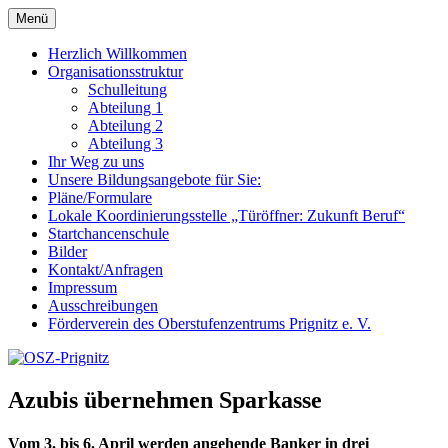
Zum
Menü
OSZ-Prignitz
Oberstufenzentrum des Landkreises Prignitz
Inhalt
springen
Herzlich Willkommen
Organisationsstruktur
Schulleitung
Abteilung 1
Abteilung 2
Abteilung 3
Ihr Weg zu uns
Unsere Bildungsangebote für Sie:
Pläne/Formulare
Lokale Koordinierungsstelle „Türöffner: Zukunft Beruf“
Startchancenschule
Bilder
Kontakt/Anfragen
Impressum
Ausschreibungen
Förderverein des Oberstufenzentrums Prignitz e. V.
Azubis übernehmen Sparkasse
Vom 3. bis 6. April werden angehende Banker in drei