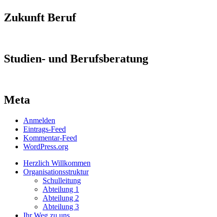
Zukunft Beruf
Studien- und Berufsberatung
Meta
Anmelden
Eintrags-Feed
Kommentar-Feed
WordPress.org
Herzlich Willkommen
Organisationsstruktur
Schulleitung
Abteilung 1
Abteilung 2
Abteilung 3
Ihr Weg zu uns