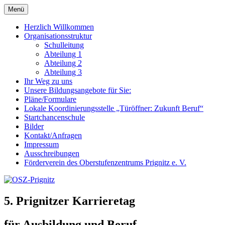
Zum
Menü
OSZ-Prignitz
Oberstufenzentrum des Landkreises Prignitz
Inhalt
springen
Herzlich Willkommen
Organisationsstruktur
Schulleitung
Abteilung 1
Abteilung 2
Abteilung 3
Ihr Weg zu uns
Unsere Bildungsangebote für Sie:
Pläne/Formulare
Lokale Koordinierungsstelle „Türöffner: Zukunft Beruf“
Startchancenschule
Bilder
Kontakt/Anfragen
Impressum
Ausschreibungen
Förderverein des Oberstufenzentrums Prignitz e. V.
5. Prignitzer Karrieretag
für Ausbildung und Beruf