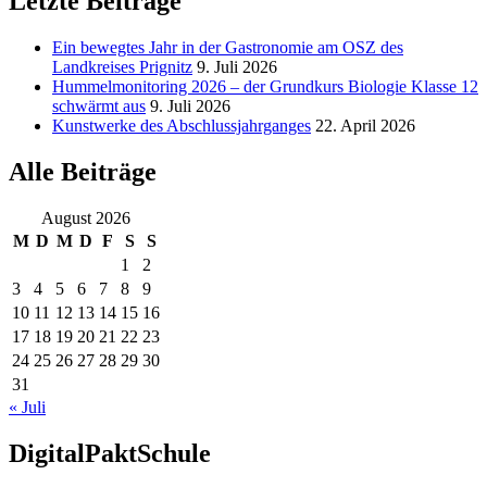
Letzte Beiträge
Ein bewegtes Jahr in der Gastronomie am OSZ des
Landkreises Prignitz
9. Juli 2026
Hummelmonitoring 2026 – der Grundkurs Biologie Klasse 12
schwärmt aus
9. Juli 2026
Kunstwerke des Abschlussjahrganges
22. April 2026
Alle Beiträge
August 2026
M
D
M
D
F
S
S
1
2
3
4
5
6
7
8
9
10
11
12
13
14
15
16
17
18
19
20
21
22
23
24
25
26
27
28
29
30
31
« Juli
DigitalPaktSchule