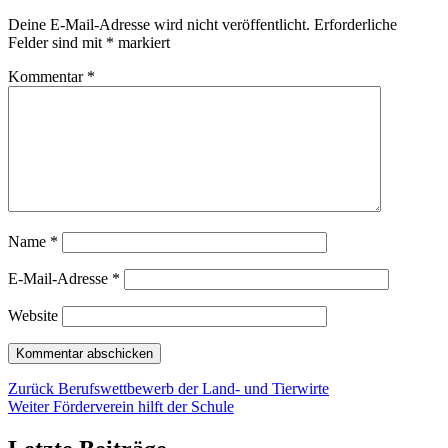
Deine E-Mail-Adresse wird nicht veröffentlicht.
Erforderliche
Felder sind mit
*
markiert
Kommentar
*
Name
*
E-Mail-Adresse
*
Website
Beitragsnavigation
Vorheriger
Zurück
Berufswettbewerb der Land- und Tierwirte
Nächster
Beitrag:
Weiter
Förderverein hilft der Schule
Beitrag: