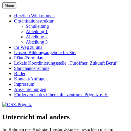
Zum
Menü
OSZ-Prignitz
Oberstufenzentrum des Landkreises Prignitz
Inhalt
springen
Herzlich Willkommen
Organisationsstruktur
Schulleitung
Abteilung 1
Abteilung 2
Abteilung 3
Ihr Weg zu uns
Unsere Bildungsangebote für Sie:
Pläne/Formulare
Lokale Koordinierungsstelle „Türöffner: Zukunft Beruf“
Startchancenschule
Bilder
Kontakt/Anfragen
Impressum
Ausschreibungen
Förderverein des Oberstufenzentrums Prignitz e. V.
Unterricht mal anders
Im Rahmen des Biologie-Leistungskurses besuchten uns am