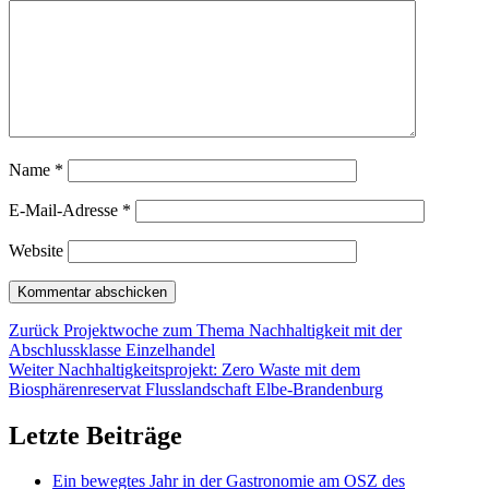
Name
*
E-Mail-Adresse
*
Website
Beitragsnavigation
Vorheriger
Zurück
Projektwoche zum Thema Nachhaltigkeit mit der
Beitrag:
Abschlussklasse Einzelhandel
Nächster
Weiter
Nachhaltigkeitsprojekt: Zero Waste mit dem
Beitrag:
Biosphärenreservat Flusslandschaft Elbe-Brandenburg
Letzte Beiträge
Ein bewegtes Jahr in der Gastronomie am OSZ des