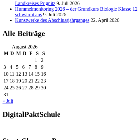
Landkreises Prignitz
9. Juli 2026
Hummelmonitoring 2026 – der Grundkurs Biologie Klasse 12
schwärmt aus
9. Juli 2026
Kunstwerke des Abschlussjahrganges
22. April 2026
Alle Beiträge
August 2026
M
D
M
D
F
S
S
1
2
3
4
5
6
7
8
9
10
11
12
13
14
15
16
17
18
19
20
21
22
23
24
25
26
27
28
29
30
31
« Juli
DigitalPaktSchule