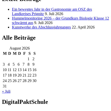
Ein bewegtes Jahr in der Gastronomie am OSZ des
Landkreises Prignitz
9. Juli 2026
Hummelmonitoring 2026 – der Grundkurs Biologie Klasse 12
schwärmt aus
9. Juli 2026
Kunstwerke des Abschlussjahrganges
22. April 2026
Alle Beiträge
August 2026
M
D
M
D
F
S
S
1
2
3
4
5
6
7
8
9
10
11
12
13
14
15
16
17
18
19
20
21
22
23
24
25
26
27
28
29
30
31
« Juli
DigitalPaktSchule