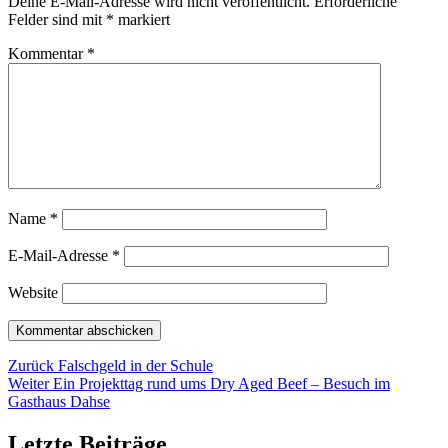
Deine E-Mail-Adresse wird nicht veröffentlicht.
Erforderliche
Felder sind mit
*
markiert
Kommentar
*
Name
*
E-Mail-Adresse
*
Website
Beitragsnavigation
Vorheriger
Zurück
Falschgeld in der Schule
Nächster
Beitrag:
Weiter
Ein Projekttag rund ums Dry Aged Beef – Besuch im
Beitrag:
Gasthaus Dahse
Letzte Beiträge