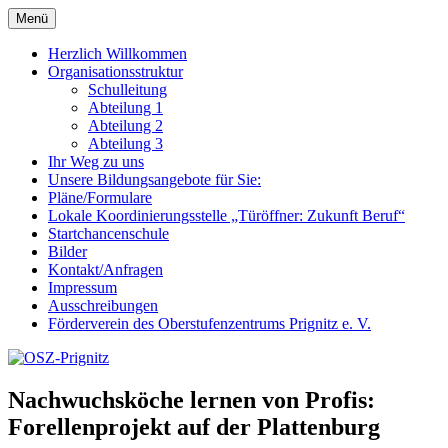
Zum
Menü
OSZ-Prignitz
Oberstufenzentrum des Landkreises Prignitz
Inhalt
springen
Herzlich Willkommen
Organisationsstruktur
Schulleitung
Abteilung 1
Abteilung 2
Abteilung 3
Ihr Weg zu uns
Unsere Bildungsangebote für Sie:
Pläne/Formulare
Lokale Koordinierungsstelle „Türöffner: Zukunft Beruf“
Startchancenschule
Bilder
Kontakt/Anfragen
Impressum
Ausschreibungen
Förderverein des Oberstufenzentrums Prignitz e. V.
Nachwuchsköche lernen von Profis:
Forellenprojekt auf der Plattenburg