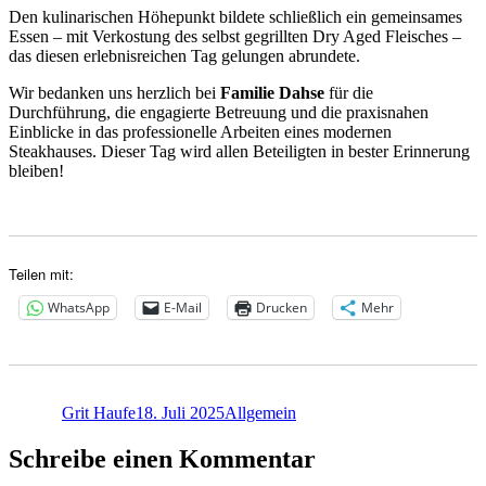
Den kulinarischen Höhepunkt bildete schließlich ein gemeinsames
Essen – mit Verkostung des selbst gegrillten Dry Aged Fleisches –
das diesen erlebnisreichen Tag gelungen abrundete.
Wir bedanken uns herzlich bei
Familie Dahse
für die
Durchführung, die engagierte Betreuung und die praxisnahen
Einblicke in das professionelle Arbeiten eines modernen
Steakhauses. Dieser Tag wird allen Beteiligten in bester Erinnerung
bleiben!
Teilen mit:
WhatsApp
E-Mail
Drucken
Mehr
Autor
Veröffentlicht
Kategorien
am
Grit Haufe
18. Juli 2025
Allgemein
Schreibe einen Kommentar