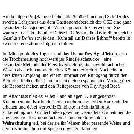
Am heutigen Projekttag erhielten die Schülerinnen und Schüler des
zweiten Lehrjahres aus dem Gastronomiebereich des OSZ eine ganz
besondere Gelegenheit, ihr Wissen praxisnah zu erweitern: Sie
waren zu Gast bei Familie Dahse in Glövzin, die das traditionsreiche
Gasthaus Dahse
sowie den „Kuhstall auf Dahses Erbhof“ bereits in
zweiter Generation erfolgreich führen.
Im Mittelpunkt des Tages stand das Thema
Dry Age-Fleisch
, also
die Trockenreifung hochwertiger Rindfleischstücke – eine
besondere Methode der Fleischveredelung, die sowohl fachliches
Wissen als auch handwerkliches Können erfordert. Nach einem
herzlichen Empfang und einem informativen Rundgang durch den
Betrieb erhielten die Teilnehmenden einen spannenden Vortrag über
die Besonderheiten und den Reifeprozess von Dry Aged Beef.
Im Anschluss hieß es: selbst Hand anlegen. Die angehenden
Köchinnen und Köche durften an mehreren gereiften Rückenteilen
arbeiten und dabei wertvolle Einblicke in Schnittführung,
Zubereitung und Grilltechniken gewinnen. Parallel dazu nahmen die
angehenden „Restaurantfachleute“ an einer kompakten
Weinschulung
teil, bei der sie ihr Wissen über passende Weine und
deren Kombination mit Speisen erweitern konnten.