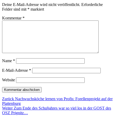
Deine E-Mail-Adresse wird nicht veröffentlicht.
Erforderliche
Felder sind mit
*
markiert
Kommentar
*
Name
*
E-Mail-Adresse
*
Website
Beitragsnavigation
Vorheriger
Zurück
Nachwuchsköche lernen von Profis: Forellenprojekt auf der
Beitrag:
Plattenburg
Nächster
Weiter
Zum Ende des Schuljahres war so viel los in der GOST des
Beitrag:
OSZ Prignitz…