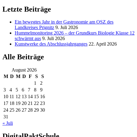
Letzte Beiträge
Ein bewegtes Jahr in der Gastronomie am OSZ des
Landkreises Prignitz
9. Juli 2026
Hummelmonitoring 2026 – der Grundkurs Biologie Klasse 12
schwärmt aus
9. Juli 2026
Kunstwerke des Abschlussjahrganges
22. April 2026
Alle Beiträge
August 2026
M
D
M
D
F
S
S
1
2
3
4
5
6
7
8
9
10
11
12
13
14
15
16
17
18
19
20
21
22
23
24
25
26
27
28
29
30
31
« Juli
DigitalPaktSchule