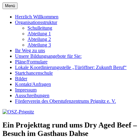
Zum
Menü
OSZ-Prignitz
Oberstufenzentrum des Landkreises Prignitz
Inhalt
springen
Herzlich Willkommen
Organisationsstruktur
Schulleitung
Abteilung 1
Abteilung 2
Abteilung 3
Ihr Weg zu uns
Unsere Bildungsangebote für Sie:
Pläne/Formulare
Lokale Koordinierungsstelle „Türöffner: Zukunft Beruf“
Startchancenschule
Bilder
Kontakt/Anfragen
Impressum
Ausschreibungen
Förderverein des Oberstufenzentrums Prignitz e. V.
Ein Projekttag rund ums Dry Aged Beef –
Besuch im Gasthaus Dahse