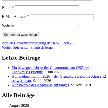
Name
*
E-Mail-Adresse
*
Website
Beitragsnavigation
Vorheriger
Zurück
Bankettveranstaltung der Kö23/Refa23
Nächster
Beitrag:
Weiter
Spielerisch Spanisch lernen
Beitrag:
Letzte Beiträge
Ein bewegtes Jahr in der Gastronomie am OSZ des
Landkreises Prignitz
9. Juli 2026
Hummelmonitoring 2026 – der Grundkurs Biologie Klasse 12
schwärmt aus
9. Juli 2026
Kunstwerke des Abschlussjahrganges
22. April 2026
Alle Beiträge
August 2026