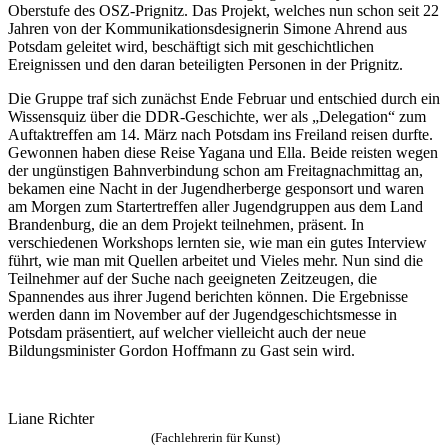
Oberstufe des OSZ-Prignitz. Das Projekt, welches nun schon seit 22
Jahren von der Kommunikationsdesignerin Simone Ahrend aus
Potsdam geleitet wird, beschäftigt sich mit geschichtlichen
Ereignissen und den daran beteiligten Personen in der Prignitz.
Die Gruppe traf sich zunächst Ende Februar und entschied durch ein
Wissensquiz über die DDR-Geschichte, wer als „Delegation“ zum
Auftaktreffen am 14. März nach Potsdam ins Freiland reisen durfte.
Gewonnen haben diese Reise Yagana und Ella. Beide reisten wegen
der ungünstigen Bahnverbindung schon am Freitagnachmittag an,
bekamen eine Nacht in der Jugendherberge gesponsort und waren
am Morgen zum Startertreffen aller Jugendgruppen aus dem Land
Brandenburg, die an dem Projekt teilnehmen, präsent. In
verschiedenen Workshops lernten sie, wie man ein gutes Interview
führt, wie man mit Quellen arbeitet und Vieles mehr. Nun sind die
Teilnehmer auf der Suche nach geeigneten Zeitzeugen, die
Spannendes aus ihrer Jugend berichten können. Die Ergebnisse
werden dann im November auf der Jugendgeschichtsmesse in
Potsdam präsentiert, auf welcher vielleicht auch der neue
Bildungsminister Gordon Hoffmann zu Gast sein wird.
Liane Richter
(Fachlehrerin für Kunst)