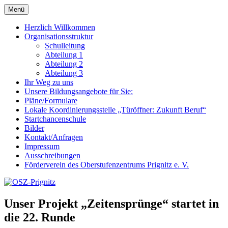
Zum
Menü
OSZ-Prignitz
Oberstufenzentrum des Landkreises Prignitz
Inhalt
springen
Herzlich Willkommen
Organisationsstruktur
Schulleitung
Abteilung 1
Abteilung 2
Abteilung 3
Ihr Weg zu uns
Unsere Bildungsangebote für Sie:
Pläne/Formulare
Lokale Koordinierungsstelle „Türöffner: Zukunft Beruf“
Startchancenschule
Bilder
Kontakt/Anfragen
Impressum
Ausschreibungen
Förderverein des Oberstufenzentrums Prignitz e. V.
Unser Projekt „Zeitensprünge“ startet in
die 22. Runde