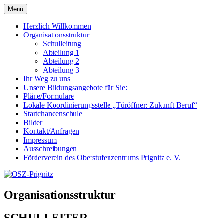
Zum
Menü
OSZ-Prignitz
Oberstufenzentrum des Landkreises Prignitz
Inhalt
springen
Herzlich Willkommen
Organisationsstruktur
Schulleitung
Abteilung 1
Abteilung 2
Abteilung 3
Ihr Weg zu uns
Unsere Bildungsangebote für Sie:
Pläne/Formulare
Lokale Koordinierungsstelle „Türöffner: Zukunft Beruf“
Startchancenschule
Bilder
Kontakt/Anfragen
Impressum
Ausschreibungen
Förderverein des Oberstufenzentrums Prignitz e. V.
Organisationsstruktur
SCHULLEITER