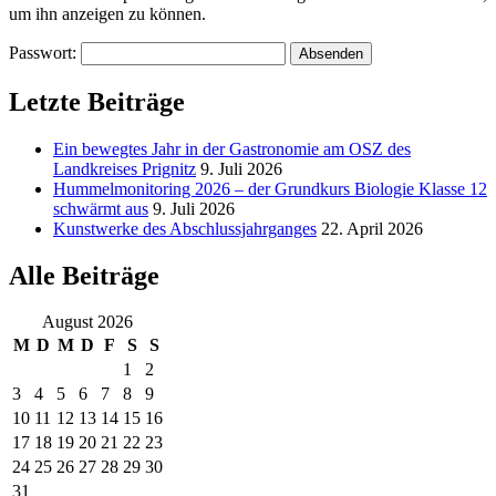
um ihn anzeigen zu können.
Passwort:
Letzte Beiträge
Ein bewegtes Jahr in der Gastronomie am OSZ des
Landkreises Prignitz
9. Juli 2026
Hummelmonitoring 2026 – der Grundkurs Biologie Klasse 12
schwärmt aus
9. Juli 2026
Kunstwerke des Abschlussjahrganges
22. April 2026
Alle Beiträge
August 2026
M
D
M
D
F
S
S
1
2
3
4
5
6
7
8
9
10
11
12
13
14
15
16
17
18
19
20
21
22
23
24
25
26
27
28
29
30
31