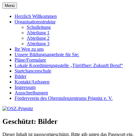
Zum
Menü
OSZ-Prignitz
Oberstufenzentrum des Landkreises Prignitz
Inhalt
springen
Herzlich Willkommen
Organisationsstruktur
Schulleitung
Abteilung 1
Abteilung 2
Abteilung 3
Ihr Weg zu uns
Unsere Bildungsangebote für Sie:
Pläne/Formulare
Lokale Koordinierungsstelle „Türöffner: Zukunft Beruf“
Startchancenschule
Bilder
Kontakt/Anfragen
Impressum
Ausschreibungen
Förderverein des Oberstufenzentrums Prignitz e. V.
Geschützt: Bilder
Dieser Inhalt ist passwortgeschützt. Bitte gib unten das Passwort ein,