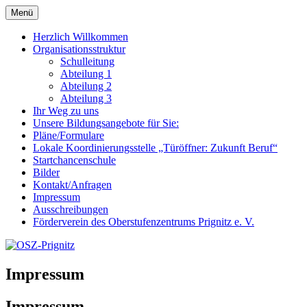
Zum
Menü
OSZ-Prignitz
Oberstufenzentrum des Landkreises Prignitz
Inhalt
springen
Herzlich Willkommen
Organisationsstruktur
Schulleitung
Abteilung 1
Abteilung 2
Abteilung 3
Ihr Weg zu uns
Unsere Bildungsangebote für Sie:
Pläne/Formulare
Lokale Koordinierungsstelle „Türöffner: Zukunft Beruf“
Startchancenschule
Bilder
Kontakt/Anfragen
Impressum
Ausschreibungen
Förderverein des Oberstufenzentrums Prignitz e. V.
Impressum
Impressum