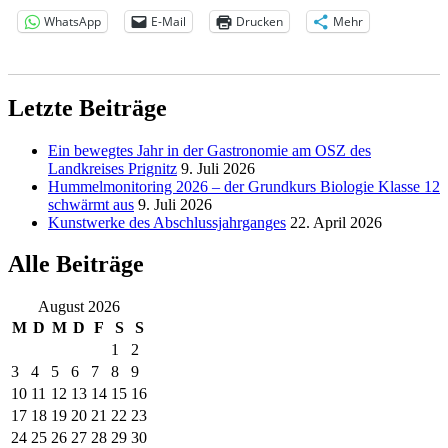
WhatsApp
E-Mail
Drucken
Mehr
Letzte Beiträge
Ein bewegtes Jahr in der Gastronomie am OSZ des
Landkreises Prignitz
9. Juli 2026
Hummelmonitoring 2026 – der Grundkurs Biologie Klasse 12
schwärmt aus
9. Juli 2026
Kunstwerke des Abschlussjahrganges
22. April 2026
Alle Beiträge
August 2026
M
D
M
D
F
S
S
1
2
3
4
5
6
7
8
9
10
11
12
13
14
15
16
17
18
19
20
21
22
23
24
25
26
27
28
29
30